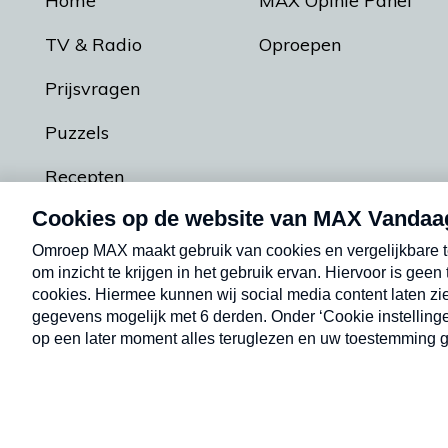
Home
MAX Opinie Panel
TV & Radio
Oproepen
Prijsvragen
Puzzels
Recepten
Podcasts
Contact
Algemene voorw
Kwetsbaarheid melden