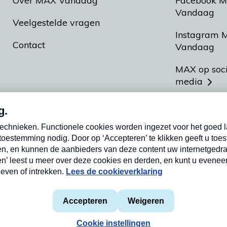
Over MAX Vandaag
Facebook 
Vandaag
Veelgestelde vragen
Instagram 
Contact
Vandaag
MAX op soc
media
MAX vakan
Meldpunt A
Heel Hollan
aarden
Privacyverklaring
Cookieverklaring