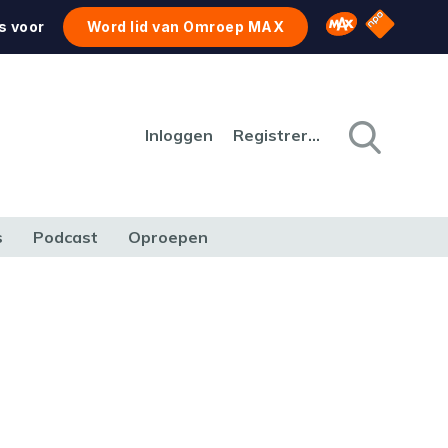
NPO Star
Omroep MAX
s voor
Word lid van Omroep MAX
Inloggen
Registreren
s
Podcast
Oproepen
CULTUUR
NATUUR & MILIEU
REIZEN & VERKEER