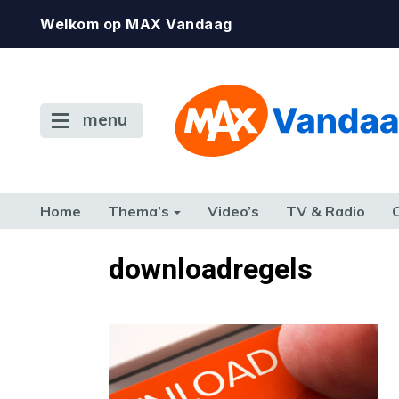
Welkom op MAX Vandaag
menu
Home
Thema’s
Video’s
TV & Radio
CONSUMENT
ETEN & DRINKEN
FAMILIE & RELATIE
GELD, W
downloadregels
TERUG NAAR TOEN