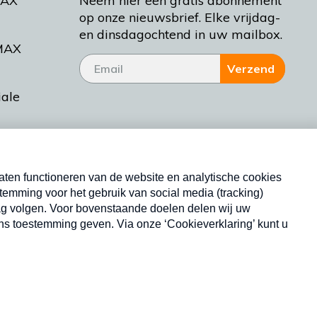
MAX
Neem hier een gratis abonnement
op onze nieuwsbrief. Elke vrijdag-
en dinsdagochtend in uw mailbox.
MAX
Verzend
iale
tieman
ctueel
Nieuwsbrief
d Bakt
Neem hier een gratis abonnement op onze
nieuwsbrief. Elke vrijdag- en dinsdagochtend in uw
mailbox.
Copyright © 2026 MAX Vandaag -
Omroep MAX
privacyverklaring