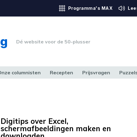
Programma's MAX
Lee
Dé website voor de 50-plusser
Onze columnisten
Recepten
Prijsvragen
Puzzel
ERK & RECHT
GEZONDHEID & SPORT
HUIS, TUIN & HOBBY
MEDIA & 
Digitips over Excel,
schermafbeeldingen maken en
downloaden