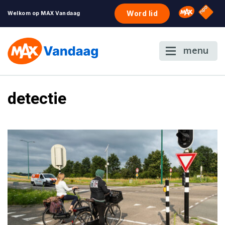
NPO S
Omroep 
Word lid
Welkom op MAX Vandaag
menu
detectie