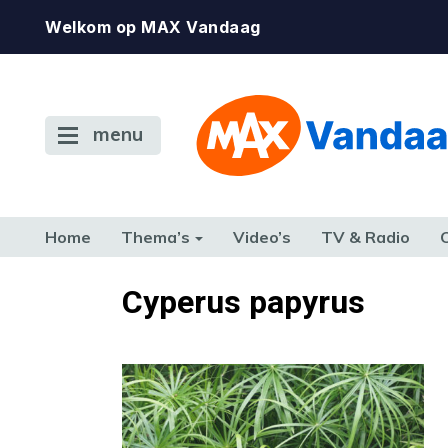
Welkom op MAX Vandaag
menu
Home
Thema’s
Video’s
TV & Radio
CONSUMENT
ETEN & DRINKEN
FAMILIE & RELATIE
GELD, W
Cyperus papyrus
TERUG NAAR TOEN