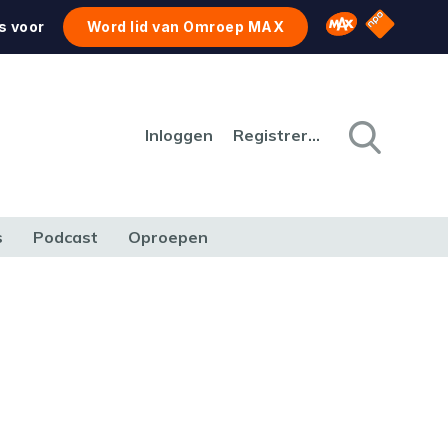
NPO Star
Omroep MAX
s voor
Word lid van Omroep MAX
Inloggen
Registreren
s
Podcast
Oproepen
CULTUUR
NATUUR & MILIEU
REIZEN & VERKEER