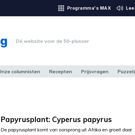
Programma's MAX
Lee
Dé website voor de 50-plusser
Onze columnisten
Recepten
Prijsvragen
Puzzel
ERK & RECHT
GEZONDHEID & SPORT
HUIS, TUIN & HOBBY
MEDIA & 
Papyrusplant: Cyperus papyrus
De papyrusplant komt van oorsprong uit Afrika en groeit daar