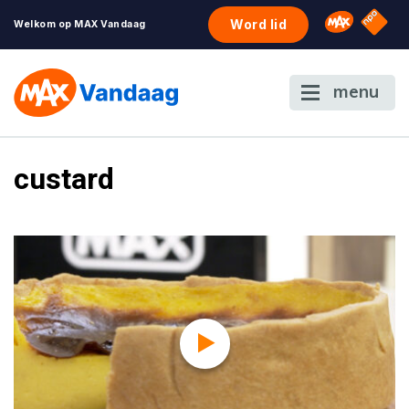
NPO S
Omroep 
Word lid
Welkom op MAX Vandaag
menu
custard