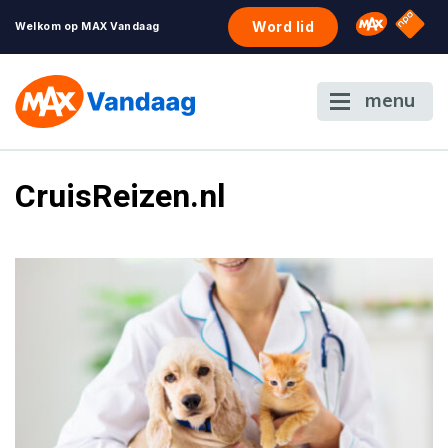
NPO S
Omroep 
Word lid
Welkom op MAX Vandaag
menu
CruisReizen.nl