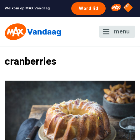
NPO S
Omroep 
Word lid
Welkom op MAX Vandaag
menu
cranberries