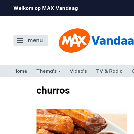
Welkom op MAX Vandaag
menu
Home
Thema’s
Video’s
TV & Radio
CONSUMENT
ETEN & DRINKEN
FAMILIE & RELATIE
GELD, W
churros
TERUG NAAR TOEN