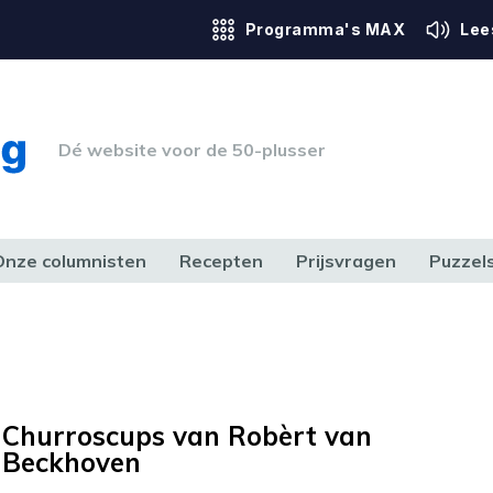
Programma's MAX
Lee
Dé website voor de 50-plusser
Onze columnisten
Recepten
Prijsvragen
Puzzel
ERK & RECHT
GEZONDHEID & SPORT
HUIS, TUIN & HOBBY
MEDIA & 
Churroscups van Robèrt van
Beckhoven