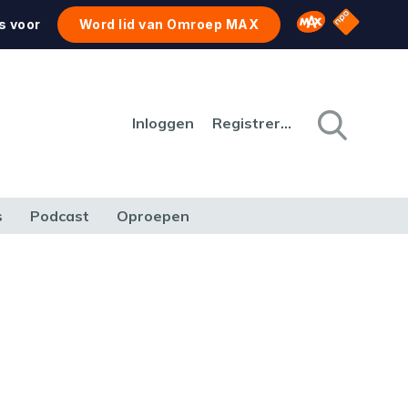
NPO Star
Omroep MAX
s voor
Word lid van Omroep MAX
Inloggen
Registreren
s
Podcast
Oproepen
CULTUUR
NATUUR & MILIEU
REIZEN & VERKEER