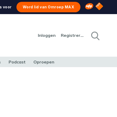
NPO Star
Omroep MAX
s voor
Word lid van Omroep MAX
Inloggen
Registreren
s
Podcast
Oproepen
CULTUUR
NATUUR & MILIEU
REIZEN & VERKEER