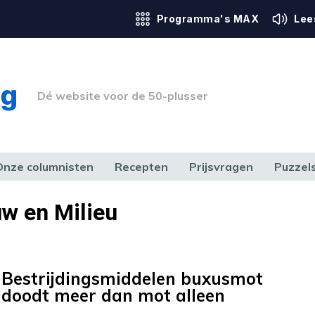
Programma's MAX
Lee
Dé website voor de 50-plusser
Onze columnisten
Recepten
Prijsvragen
Puzzel
ERK & RECHT
GEZONDHEID & SPORT
HUIS, TUIN & HOBBY
MEDIA & 
w en Milieu
Bestrijdingsmiddelen buxusmot
doodt meer dan mot alleen