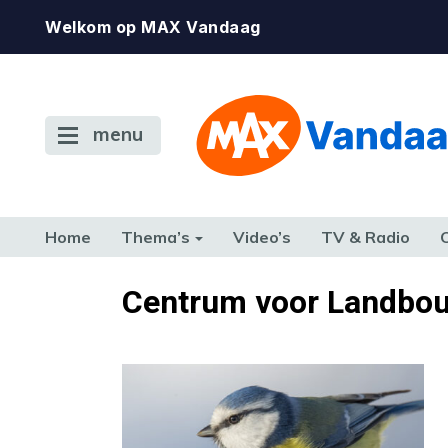
Welkom op MAX Vandaag
menu
Home
Thema’s
Video’s
TV & Radio
CONSUMENT
ETEN & DRINKEN
FAMILIE & RELATIE
GELD, W
Centrum voor Landbou
TERUG NAAR TOEN