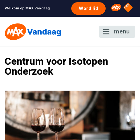
NPO S
Omroep 
Word lid
Welkom op MAX Vandaag
menu
Centrum voor Isotopen
Onderzoek