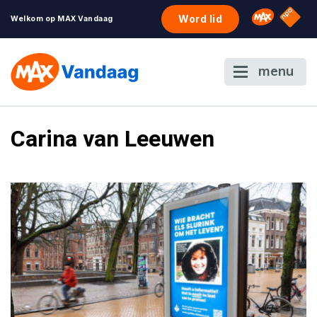
NPO S
Omroep 
Word lid
Welkom op MAX Vandaag
menu
Carina van Leeuwen