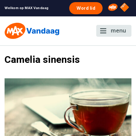
NPO S
Omroep 
Word lid
Welkom op MAX Vandaag
menu
Camelia sinensis