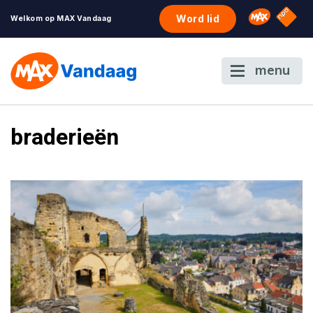
NPO S
Omroep 
Word lid
Welkom op MAX Vandaag
menu
braderieën