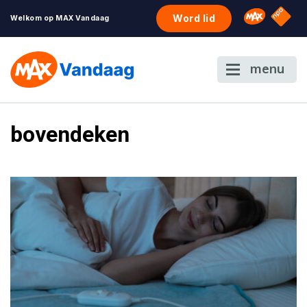
NPO S
Omroep 
Word lid
Welkom op MAX Vandaag
menu
bovendeken