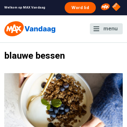
NPO S
Omroep 
Word lid
Welkom op MAX Vandaag
menu
blauwe bessen