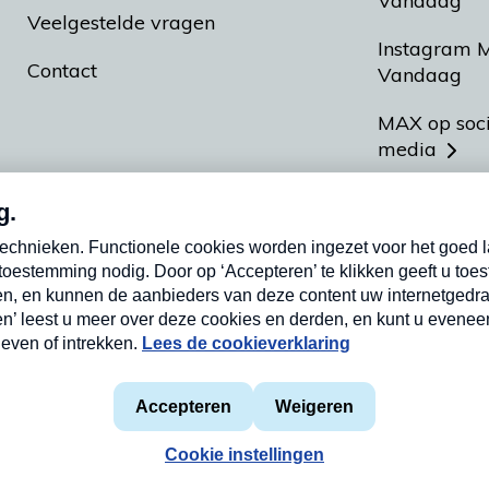
Vandaag
Veelgestelde vragen
Instagram 
Contact
Vandaag
MAX op soc
media
MAX vakan
Meldpunt A
Heel Hollan
aarden
Privacyverklaring
Cookieverklaring