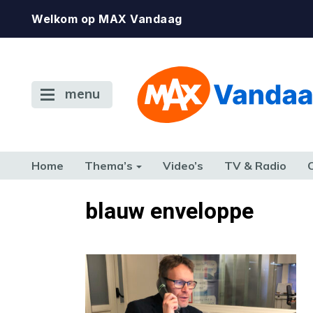
Welkom op MAX Vandaag
menu
Home
Thema’s
Video’s
TV & Radio
CONSUMENT
ETEN & DRINKEN
FAMILIE & RELATIE
GELD, W
blauw enveloppe
TERUG NAAR TOEN