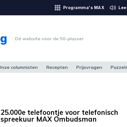
Programma's MAX
Lee
Dé website voor de 50-plusser
Onze columnisten
Recepten
Prijsvragen
Puzzel
ERK & RECHT
GEZONDHEID & SPORT
HUIS, TUIN & HOBBY
MEDIA & 
25.000e telefoontje voor telefonisch
spreekuur MAX Ombudsman