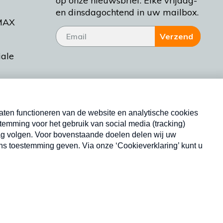
op onze nieuwsbrief. Elke vrijdag-
en dinsdagochtend in uw mailbox.
MAX
Verzend
iale
tieman
ctueel
Nieuwsbrief
d Bakt
Neem hier een gratis abonnement op onze
nieuwsbrief. Elke vrijdag- en dinsdagochtend in uw
mailbox.
Copyright © 2026 MAX Vandaag -
Omroep MAX
privacyverklaring