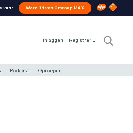
NPO Star
Omroep MAX
s voor
Word lid van Omroep MAX
Inloggen
Registreren
s
Podcast
Oproepen
CULTUUR
NATUUR & MILIEU
REIZEN & VERKEER