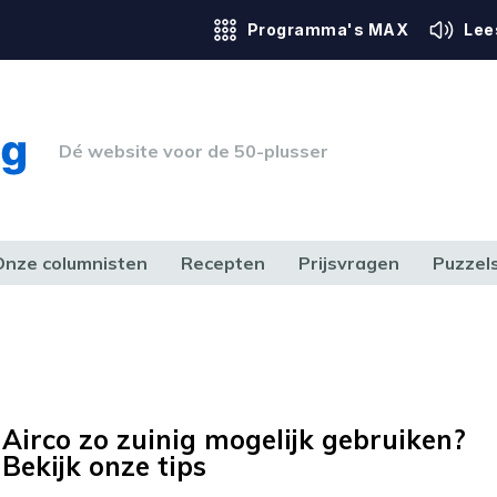
Programma's MAX
Lee
Dé website voor de 50-plusser
Onze columnisten
Recepten
Prijsvragen
Puzzel
ERK & RECHT
GEZONDHEID & SPORT
HUIS, TUIN & HOBBY
MEDIA & 
Airco zo zuinig mogelijk gebruiken?
Bekijk onze tips