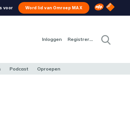
NPO Star
Omroep MAX
s voor
Word lid van Omroep MAX
Inloggen
Registreren
s
Podcast
Oproepen
CULTUUR
NATUUR & MILIEU
REIZEN & VERKEER