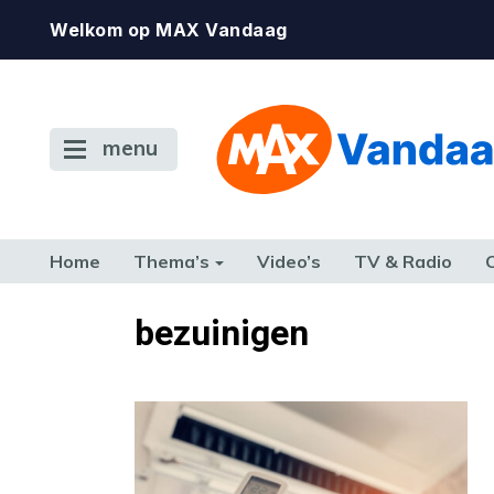
Welkom op MAX Vandaag
menu
Home
Thema’s
Video’s
TV & Radio
CONSUMENT
ETEN & DRINKEN
FAMILIE & RELATIE
GELD, W
bezuinigen
TERUG NAAR TOEN