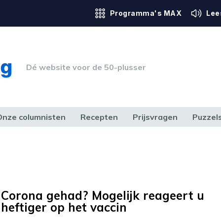
Programma's MAX
Lee
Dé website voor de 50-plusser
Onze columnisten
Recepten
Prijsvragen
Puzzel
ERK & RECHT
GEZONDHEID & SPORT
HUIS, TUIN & HOBBY
MEDIA & 
Corona gehad? Mogelijk reageert u
heftiger op het vaccin