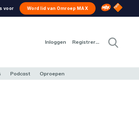
NPO Star
Omroep MAX
s voor
Word lid van Omroep MAX
Inloggen
Registreren
s
Podcast
Oproepen
CULTUUR
NATUUR & MILIEU
REIZEN & VERKEER