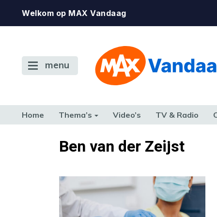
Welkom op MAX Vandaag
menu
Home
Thema’s
Video’s
TV & Radio
CONSUMENT
ETEN & DRINKEN
FAMILIE & RELATIE
GELD, W
Ben van der Zeijst
TERUG NAAR TOEN