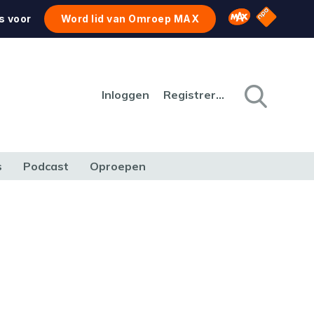
NPO Star
Omroep MAX
s voor
Word lid van Omroep MAX
Inloggen
Registreren
s
Podcast
Oproepen
CULTUUR
NATUUR & MILIEU
REIZEN & VERKEER