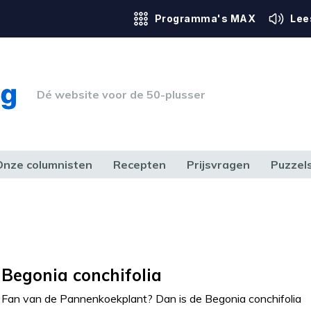
Programma's MAX
Lee
Dé website voor de 50-plusser
Onze columnisten
Recepten
Prijsvragen
Puzzel
ERK & RECHT
GEZONDHEID & SPORT
HUIS, TUIN & HOBBY
MEDIA & 
Begonia conchifolia
Fan van de Pannenkoekplant? Dan is de Begonia conchifolia