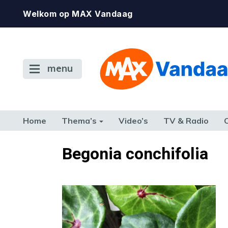
Welkom op MAX Vandaag
menu
Home
Thema’s
Video’s
TV & Radio
CONSUMENT
ETEN & DRINKEN
FAMILIE & RELATIE
GELD, W
Begonia conchifolia
TERUG NAAR TOEN