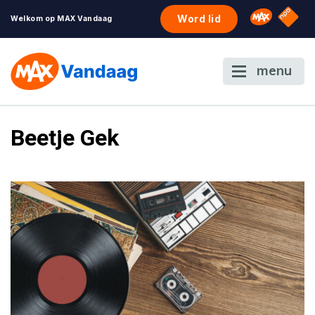
NPO S
Omroep 
Word lid
Welkom op MAX Vandaag
menu
Beetje Gek