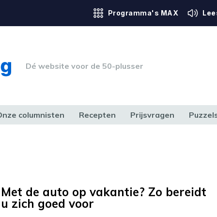
Programma's MAX
Lee
Dé website voor de 50-plusser
Onze columnisten
Recepten
Prijsvragen
Puzzel
ERK & RECHT
GEZONDHEID & SPORT
HUIS, TUIN & HOBBY
MEDIA & 
Met de auto op vakantie? Zo bereidt
u zich goed voor