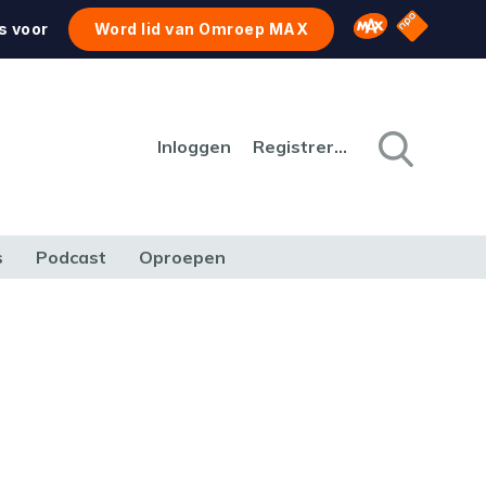
NPO Star
Omroep MAX
s voor
Word lid van Omroep MAX
Inloggen
Registreren
s
Podcast
Oproepen
CULTUUR
NATUUR & MILIEU
REIZEN & VERKEER