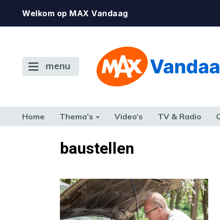
Welkom op MAX Vandaag
menu
Home
Thema’s
Video’s
TV & Radio
CONSUMENT
ETEN & DRINKEN
FAMILIE & RELATIE
GELD, W
baustellen
TERUG NAAR TOEN