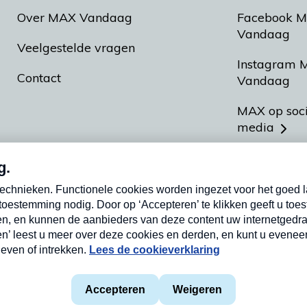
Over MAX Vandaag
Facebook 
Vandaag
Veelgestelde vragen
Instagram 
Contact
Vandaag
MAX op soc
media
MAX vakan
Meldpunt A
Heel Hollan
aarden
Privacyverklaring
Cookieverklaring