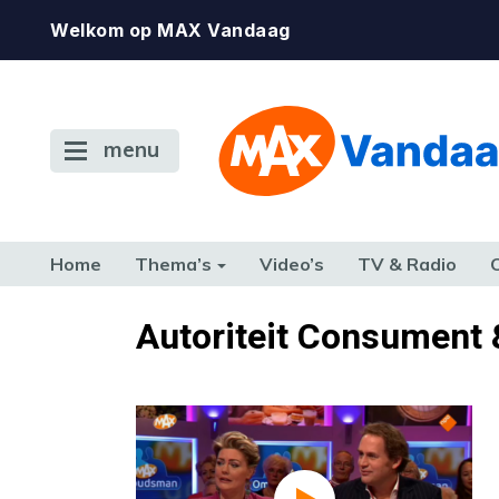
Welkom op MAX Vandaag
menu
Home
Thema’s
Video’s
TV & Radio
CONSUMENT
ETEN & DRINKEN
FAMILIE & RELATIE
GELD, W
Autoriteit Consument 
TERUG NAAR TOEN