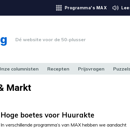
Programma's MAX
Lee
Dé website voor de 50-plusser
Onze columnisten
Recepten
Prijsvragen
Puzzel
ERK & RECHT
GEZONDHEID & SPORT
HUIS, TUIN & HOBBY
MEDIA & 
& Markt
Hoge boetes voor Huurakte
In verschillende programma’s van MAX hebben we aandacht