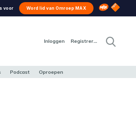
NPO Star
Omroep MAX
s voor
Word lid van Omroep MAX
Inloggen
Registreren
s
Podcast
Oproepen
CULTUUR
NATUUR & MILIEU
REIZEN & VERKEER