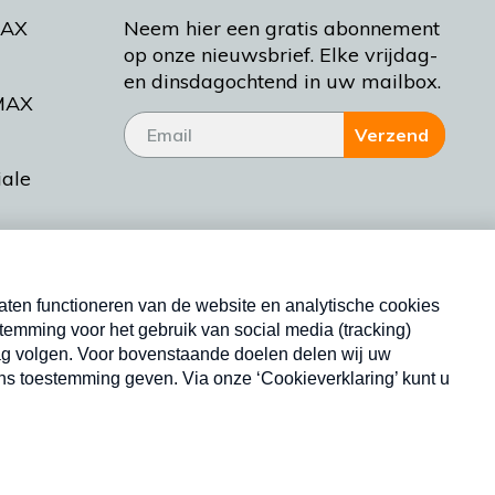
MAX
Neem hier een gratis abonnement
op onze nieuwsbrief. Elke vrijdag-
en dinsdagochtend in uw mailbox.
MAX
Verzend
iale
tieman
ctueel
Nieuwsbrief
d Bakt
Neem hier een gratis abonnement op onze
nieuwsbrief. Elke vrijdag- en dinsdagochtend in uw
mailbox.
Copyright © 2026 MAX Vandaag -
Omroep MAX