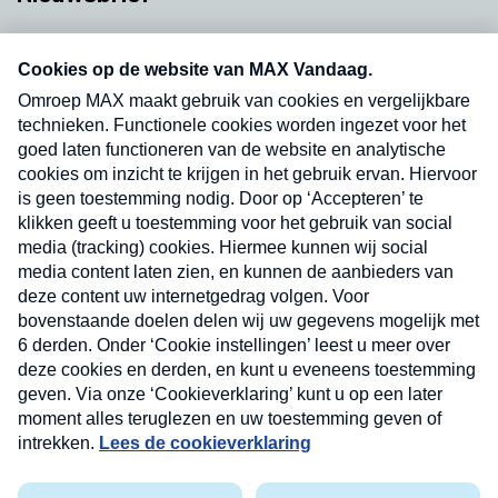
Neem hier een gratis abonnement op onze
nieuwsbrief. Elke vrijdag- en dinsdagochtend in
uw mailbox.
Verzend
Nieuwsbrief
Neem hier een gratis abonnement op onze
nieuwsbrief. Elke vrijdag- en dinsdagochtend in uw
mailbox.
Contact
Algemene voorwaarden
Privacyverklaring
Cookieverklaring