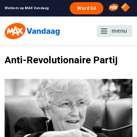
NPO S
Omroep 
Word lid
Welkom op MAX Vandaag
menu
Anti-Revolutionaire Partij