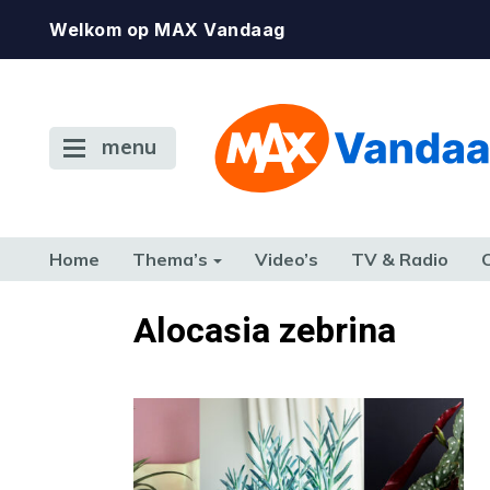
Welkom op MAX Vandaag
menu
Home
Thema’s
Video’s
TV & Radio
CONSUMENT
ETEN & DRINKEN
FAMILIE & RELATIE
GELD, W
Alocasia zebrina
TERUG NAAR TOEN