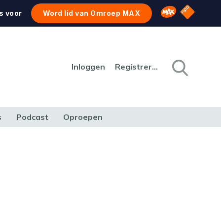
NPO Star
Omroep MAX
s voor
Word lid van Omroep MAX
Inloggen
Registreren
s
Podcast
Oproepen
CULTUUR
NATUUR & MILIEU
REIZEN & VERKEER