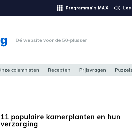
Programma's MAX
Lee
Dé website voor de 50-plusser
Onze columnisten
Recepten
Prijsvragen
Puzzel
ERK & RECHT
GEZONDHEID & SPORT
HUIS, TUIN & HOBBY
MEDIA & 
11 populaire kamerplanten en hun
verzorging