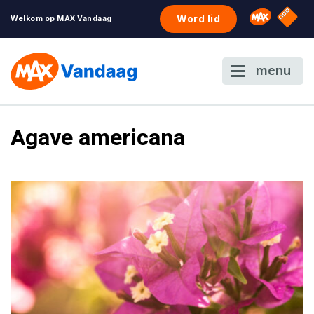
NPO S
Omroep 
Word lid
Welkom op MAX Vandaag
menu
Agave americana