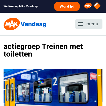
NPO S
Omroep 
Word lid
Welkom op MAX Vandaag
menu
actiegroep Treinen met
toiletten