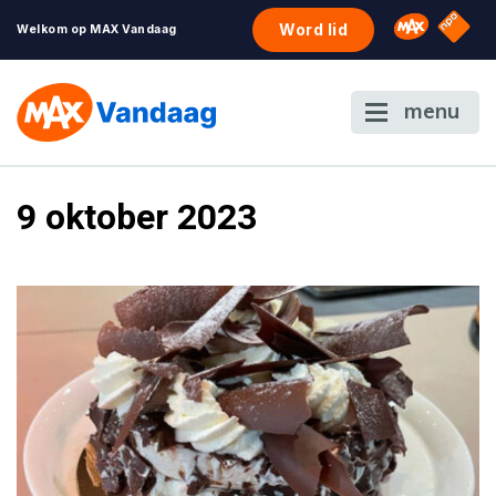
NPO S
Omroep 
Word lid
Welkom op MAX Vandaag
menu
9 oktober 2023