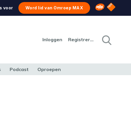
NPO Star
Omroep MAX
s voor
Word lid van Omroep MAX
Inloggen
Registreren
s
Podcast
Oproepen
CULTUUR
NATUUR & MILIEU
REIZEN & VERKEER