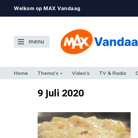
Welkom op MAX Vandaag
menu
Home
Thema’s
Video’s
TV & Radio
CONSUMENT
ETEN & DRINKEN
FAMILIE & RELATIE
GELD, W
9 juli 2020
TERUG NAAR TOEN