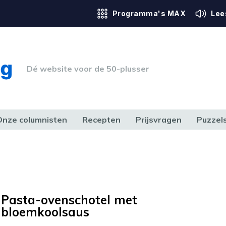
Programma's MAX
Lee
Dé website voor de 50-plusser
Onze columnisten
Recepten
Prijsvragen
Puzzel
ERK & RECHT
GEZONDHEID & SPORT
HUIS, TUIN & HOBBY
MEDIA & 
Pasta-ovenschotel met
bloemkoolsaus