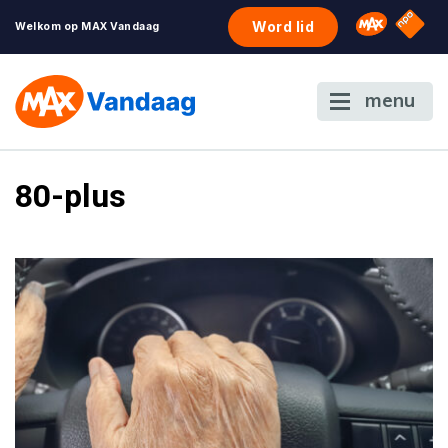
NPO S
Omroep 
Word lid
Welkom op MAX Vandaag
menu
80-plus