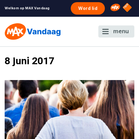
NPO S
Omroep 
Word lid
Welkom op MAX Vandaag
menu
8 juni 2017