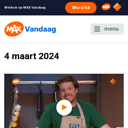
NPO S
Omroep 
Word lid
Welkom op MAX Vandaag
menu
4 maart 2024