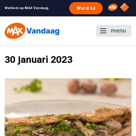
NPO S
Omroep 
Word lid
Welkom op MAX Vandaag
menu
30 januari 2023