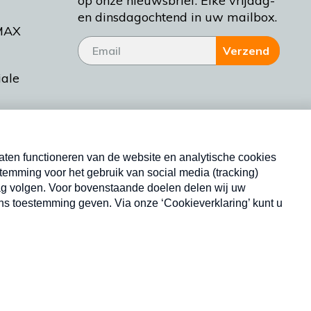
op onze nieuwsbrief. Elke vrijdag-
en dinsdagochtend in uw mailbox.
MAX
Verzend
iale
tieman
ctueel
Nieuwsbrief
d Bakt
Neem hier een gratis abonnement op onze
nieuwsbrief. Elke vrijdag- en dinsdagochtend in uw
mailbox.
Copyright © 2026 MAX Vandaag -
Omroep MAX
privacyverklaring