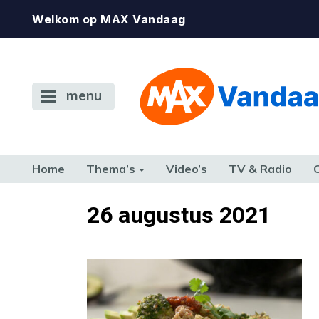
Welkom op MAX Vandaag
menu
Home
Thema’s
Video’s
TV & Radio
CONSUMENT
ETEN & DRINKEN
FAMILIE & RELATIE
GELD, W
26 augustus 2021
TERUG NAAR TOEN