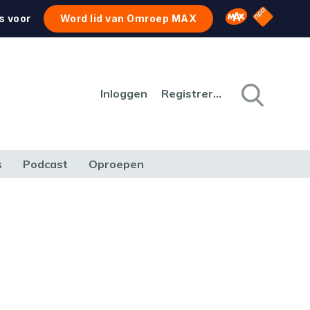
NPO Star
Omroep MAX
s voor
Word lid van Omroep MAX
Inloggen
Registreren
s
Podcast
Oproepen
CULTUUR
NATUUR & MILIEU
REIZEN & VERKEER