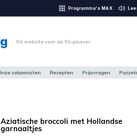
Programma's MAX
Lee
Dé website voor de 50-plusser
Onze columnisten
Recepten
Prijsvragen
Puzzel
ERK & RECHT
GEZONDHEID & SPORT
HUIS, TUIN & HOBBY
MEDIA & 
Aziatische broccoli met Hollandse
garnaaltjes