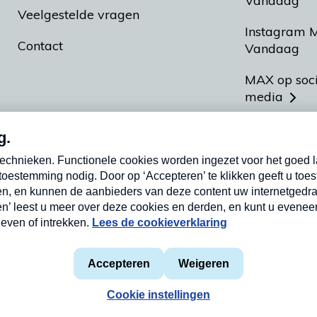
Vandaag
Veelgestelde vragen
Instagram 
Contact
Vandaag
MAX op soc
media
MAX vakan
Meldpunt A
Heel Hollan
aarden
Privacyverklaring
Cookieverklaring