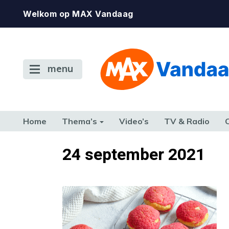
Welkom op MAX Vandaag
menu
Home
Thema’s
Video’s
TV & Radio
CONSUMENT
ETEN & DRINKEN
FAMILIE & RELATIE
GELD, W
24 september 2021
TERUG NAAR TOEN