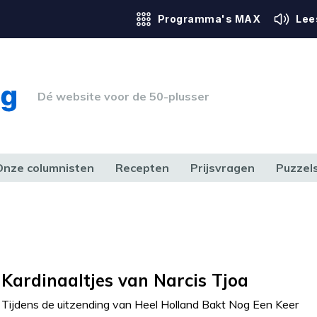
Programma's MAX
Lee
Dé website voor de 50-plusser
Onze columnisten
Recepten
Prijsvragen
Puzzel
ERK & RECHT
GEZONDHEID & SPORT
HUIS, TUIN & HOBBY
MEDIA & 
Kardinaaltjes van Narcis Tjoa
Tijdens de uitzending van Heel Holland Bakt Nog Een Keer