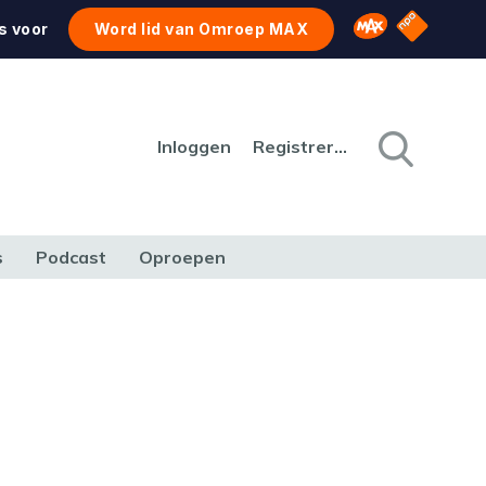
NPO Star
Omroep MAX
s voor
Word lid van Omroep MAX
Inloggen
Registreren
s
Podcast
Oproepen
CULTUUR
NATUUR & MILIEU
REIZEN & VERKEER