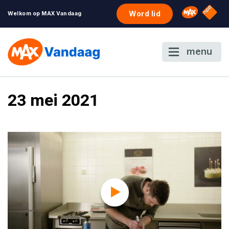
NPO S
Omroep 
Word lid
Welkom op MAX Vandaag
menu
23 mei 2021