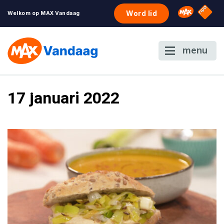
NPO S
Omroep 
Word lid
Welkom op MAX Vandaag
menu
17 januari 2022