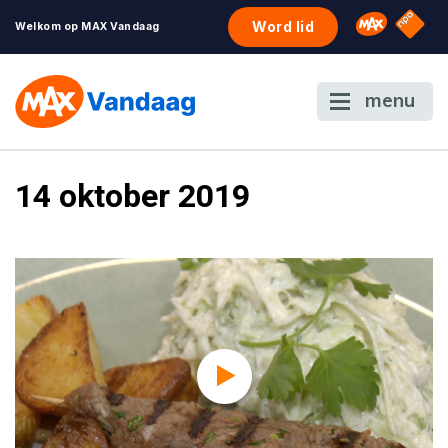
NPO S
Omroep 
Word lid
Welkom op MAX Vandaag
menu
14 oktober 2019