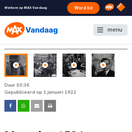
NPO S
Omroep 
Word lid
Welkom op MAX Vandaag
menu
Duur 03:36
Gepubliceerd op 1 januari 1922