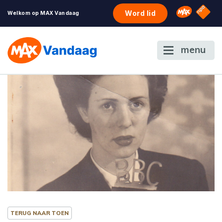
NPO S
Omroep 
Word lid
Welkom op MAX Vandaag
menu
TERUG NAAR TOEN