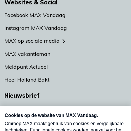
Websites & Social
Facebook MAX Vandaag
Instagram MAX Vandaag
MAX op sociale media
MAX vakantieman
Meldpunt Actueel
Heel Holland Bakt
Nieuwsbrief
Neem hier een gratis abonnement op onze
nieuwsbrief. Elke vrijdag- en dinsdagochtend in
uw mailbox.