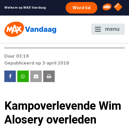
NPO S
Omroep 
Word lid
Welkom op MAX Vandaag
menu
Foutcode 403
Duur 03:19
De gewenste stream is op dit moment niet
Gepubliceerd op 3 april 2018
beschikbaar. Als het probleem zich blijft
voordoen, neem dan contact op met onze
klantenservice.
Kampoverlevende Wim
Alosery overleden