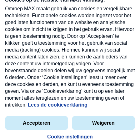
uw mailbox.
Verzend
Nieuwsbrief
Neem hier een gratis abonnement op onze
nieuwsbrief. Elke vrijdag- en dinsdagochtend in uw
mailbox.
Contact
Algemene voorwaarden
Privacyverklaring
Cookieverklaring
Kwetsbaarheid melden
privacyverklaring
Copyright © 2026 MAX Vandaag -
Omroep MAX