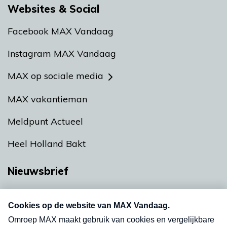
Websites & Social
Facebook MAX Vandaag
Instagram MAX Vandaag
MAX op sociale media
MAX vakantieman
Meldpunt Actueel
Heel Holland Bakt
Nieuwsbrief
Neem hier een gratis abonnement op onze
nieuwsbrief. Elke vrijdag- en dinsdagochtend in
uw mailbox.