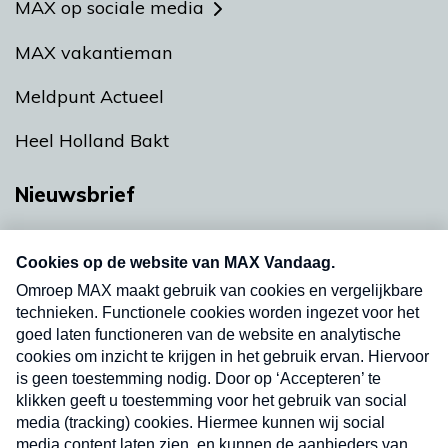
MAX op sociale media
MAX vakantieman
Meldpunt Actueel
Heel Holland Bakt
Nieuwsbrief
Neem hier een gratis abonnement op onze
nieuwsbrief. Elke vrijdag- en dinsdagochtend in
uw mailbox.
Verzend