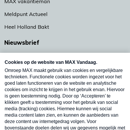
MAX vakantieman
Meldpunt Actueel
Heel Holland Bakt
Nieuwsbrief
Neem hier een gratis abonnement op onze
nieuwsbrief. Elke vrijdag- en dinsdagochtend in
uw mailbox.
Verzend