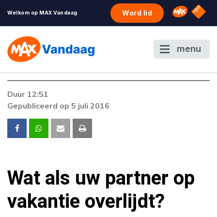
NPO S
Omroep 
Word lid
Welkom op MAX Vandaag
menu
Foutcode 403
Duur 12:51
De gewenste stream is op dit moment niet
Gepubliceerd op 5 juli 2016
beschikbaar. Als het probleem zich blijft
voordoen, neem dan contact op met onze
klantenservice.
Wat als uw partner op
vakantie overlijdt?