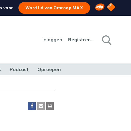
NPO Star
Omroep MAX
s voor
Word lid van Omroep MAX
Inloggen
Registreren
s
Podcast
Oproepen
CULTUUR
NATUUR & MILIEU
REIZEN & VERKEER