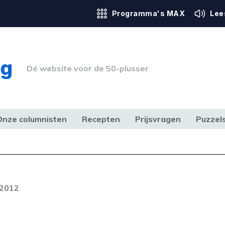
Programma's MAX
Lee
Dé website voor de 50-plusser
Onze columnisten
Recepten
Prijsvragen
Puzzel
ERK & RECHT
GEZONDHEID & SPORT
HUIS, TUIN & HOBBY
MEDIA & 
Foutcode 4000
etreden bij het afspelen van de
 2012
stream.