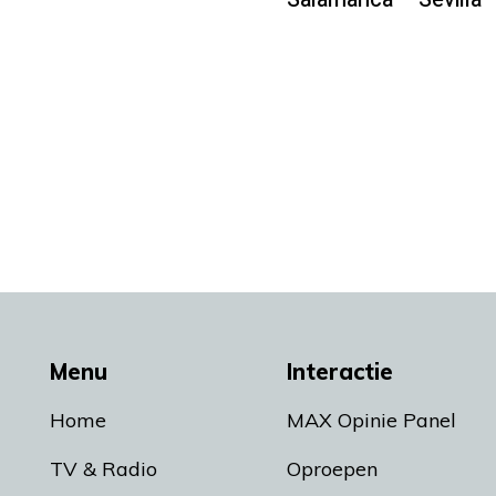
Menu
Interactie
Home
MAX Opinie Panel
TV & Radio
Oproepen