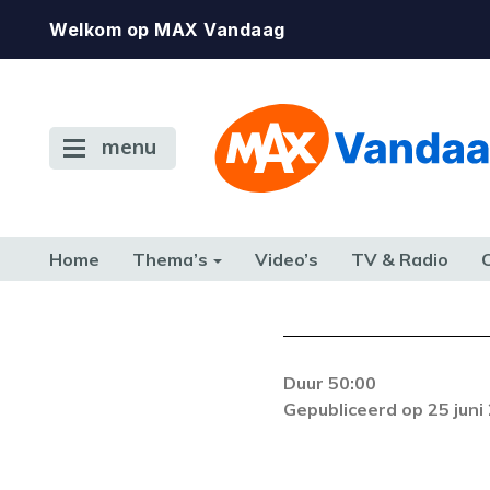
Welkom op MAX Vandaag
menu
Home
Thema’s
Video’s
TV & Radio
CONSUMENT
ETEN & DRINKEN
FAMILIE & RELATIE
GELD, W
TERUG NAAR TOEN
Duur 50:00
Er is een fout opg
Gepubliceerd op 25 juni