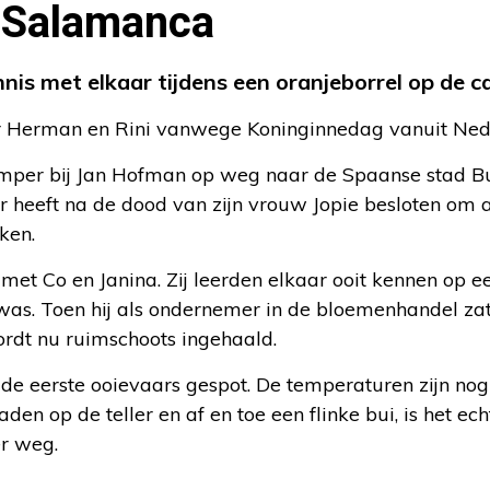
 Salamanca
is met elkaar tijdens een oranjeborrel op de 
oor Herman en Rini vanwege Koninginnedag vanuit N
amper bij Jan Hofman op weg naar de Spaanse stad Bur
heeft na de dood van zijn vrouw Jopie besloten om a
ken.
et Co en Janina. Zij leerden elkaar ooit kennen op 
 was. Toen hij als ondernemer in de bloemenhandel zat
wordt nu ruimschoots ingehaald.
e eerste ooievaars gespot. De temperaturen zijn nog 
den op de teller en af en toe een flinke bui, is het e
r weg.