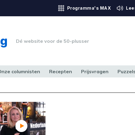
Programma's MAX
Lee
Dé website voor de 50-plusser
Onze columnisten
Recepten
Prijsvragen
Puzzel
ERK & RECHT
GEZONDHEID & SPORT
HUIS, TUIN & HOBBY
MEDIA & 
Foutcode 403
ream is op dit moment niet
t probleem zich blijft voordoen,
 op met onze klantenservice.