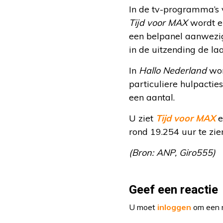
In de tv-programma’s 
Tijd voor MAX
wordt er
een belpanel aanwezig
in de uitzending de la
In
Hallo Nederland
wor
particuliere hulpacti
een aantal.
U ziet
Tijd voor MAX
e
rond 19.254 uur te zi
(Bron: ANP, Giro555)
Geef een reactie
U moet
inloggen
om een r