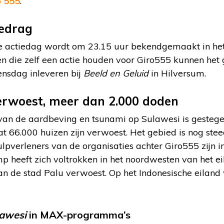
o 555
.”
bedrag
e actiedag wordt om 23.15 uur bekendgemaakt in he
 die zelf een actie houden voor Giro555 kunnen het 
nsdag inleveren bij
Beeld en Geluid
in Hilversum.
erwoest, meer dan 2.000 doden
 van de aardbeving en tsunami op Sulawesi is gestege
at 66.000 huizen zijn verwoest. Het gebied is nog stee
pverleners van de organisaties achter Giro555 zijn in
p heeft zich voltrokken in het noordwesten van het ei
an de stad Palu verwoest. Op het Indonesische eilan
lawesi
in MAX-programma’s