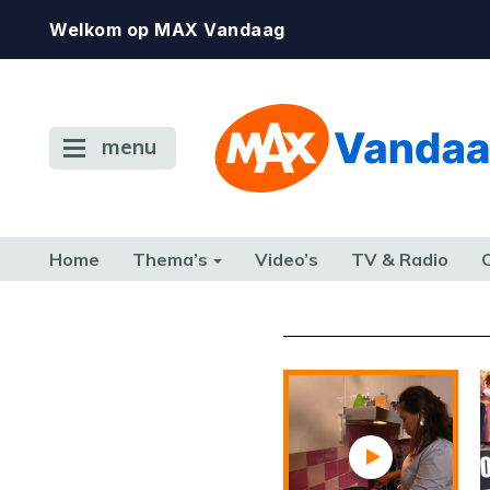
Welkom op MAX Vandaag
menu
Home
Thema’s
Video’s
TV & Radio
CONSUMENT
ETEN & DRINKEN
FAMILIE & RELATIE
GELD, W
TERUG NAAR TOEN
De gewenste st
beschikbaar. Als he
neem dan contact