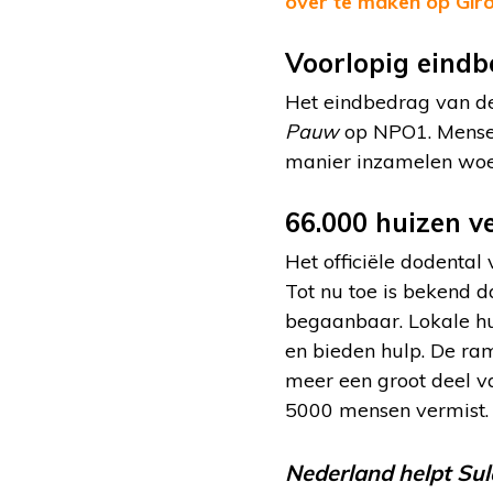
over te maken op Gir
Voorlopig eind
Het eindbedrag van d
Pauw
op NPO1. Mensen
manier inzamelen woe
66.000 huizen v
Het officiële dodental
Tot nu toe is bekend d
begaanbaar. Lokale hul
en bieden hulp. De ram
meer een groot deel v
5000 mensen vermist.
Nederland helpt Su