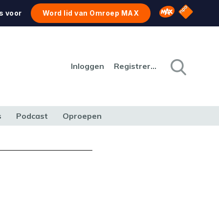
NPO Star
Omroep MAX
s voor
Word lid van Omroep MAX
Inloggen
Registreren
s
Podcast
Oproepen
CULTUUR
NATUUR & MILIEU
REIZEN & VERKEER