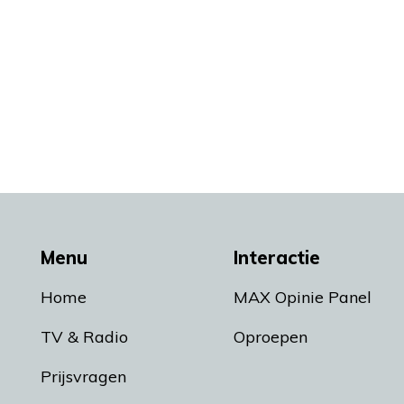
Menu
Interactie
Home
MAX Opinie Panel
TV & Radio
Oproepen
Prijsvragen