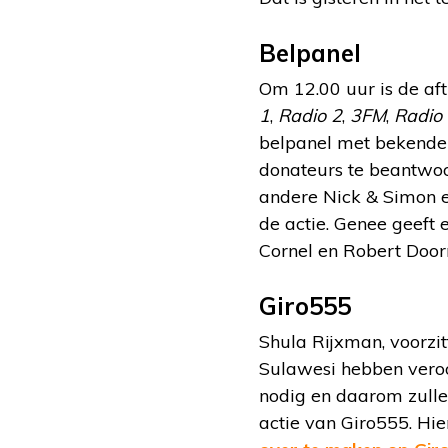
Belpanel
Om 12.00 uur is de af
1
,
Radio 2
,
3FM
,
Radio
belpanel met bekende 
donateurs te beantwoo
andere Nick & Simon e
de actie. Genee geeft 
Cornel en Robert Door
Giro555
Shula Rijxman, voorzi
Sulawesi hebben veroo
nodig en daarom zulle
actie van Giro555. Hi