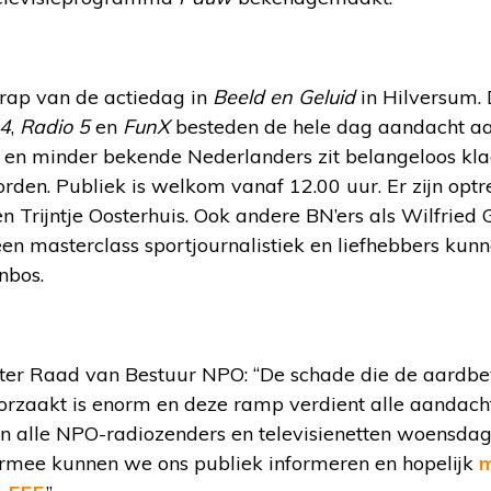
trap van de actiedag in
Beeld en Geluid
in Hilversum.
 4
,
Radio 5
en
FunX
besteden de hele dag aandacht a
en minder bekende Nederlanders zit belangeloos kla
rden. Publiek is welkom vanaf 12.00 uur. Er zijn opt
n Trijntje Oosterhuis. Ook andere BN’ers als Wilfrie
een masterclass sportjournalistiek en liefhebbers ku
nbos.
tter Raad van Bestuur NPO: “De schade die de aardbe
rzaakt is enorm en deze ramp verdient alle aandacht
n alle NPO-radiozenders en televisienetten woensdag
ermee kunnen we ons publiek informeren en hopelijk
m