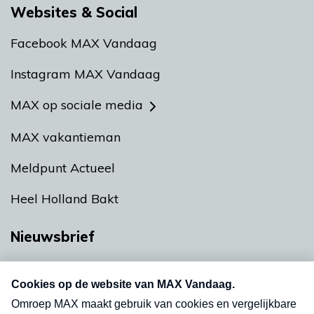
Websites & Social
Facebook MAX Vandaag
Instagram MAX Vandaag
MAX op sociale media
MAX vakantieman
Meldpunt Actueel
Heel Holland Bakt
Nieuwsbrief
Neem hier een gratis abonnement op onze
nieuwsbrief. Elke vrijdag- en dinsdagochtend in
uw mailbox.