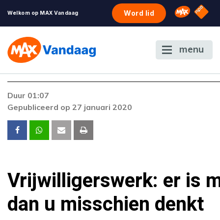
NPO S
Omroep 
Word lid
Welkom op MAX Vandaag
menu
Duur 01:07
Gepubliceerd op 27 januari 2020
Vrijwilligerswerk: er is 
dan u misschien denkt