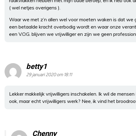
raakvlakken hebben met mijn oude beroep; en ik heb ook a
( wel netjes overigens ).
Waar we met z’n allen wel voor moeten waken is dat w
een betaalde kracht overbodig wordt en waar onze verant
een V.O.G. blijven we vrijwilliger en zijn we geen profession
betty1
29 januari 2020 om 18:11
Lekker makkelijk vrijwilligers inschakelen. Ik wil de mensen 
ook, maar echt vrijwilligers werk? Nee, ik vind het broodroo
Chenny