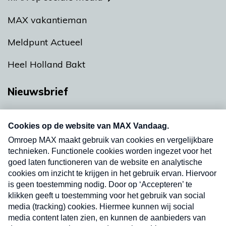
MAX vakantieman
Meldpunt Actueel
Heel Holland Bakt
Nieuwsbrief
Neem hier een gratis abonnement op onze
nieuwsbrief. Elke vrijdag- en dinsdagochtend in
uw mailbox.
Verzend