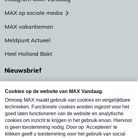
MAX op sociale media
MAX vakantieman
Meldpunt Actueel
Heel Holland Bakt
Nieuwsbrief
Neem hier een gratis abonnement op onze
nieuwsbrief. Elke vrijdag- en dinsdagochtend in
uw mailbox.
Verzend