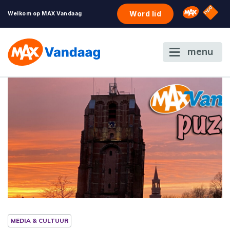
NPO S
Omroep 
Word lid
Welkom op MAX Vandaag
menu
MEDIA & CULTUUR